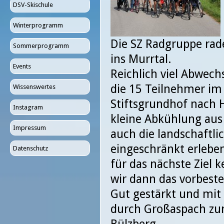
DSV-Skischule
Winterprogramm
Die SZ Radgruppe ra
Sommerprogramm
ins Murrtal.
Events
Reichlich viel Abwech
die 15 Teilnehmer i
Wissenswertes
Stiftsgrundhof nach 
Instagram
kleine Abkühlung au
Impressum
auch die landschaftl
eingeschränkt erlebe
Datenschutz
für das nächste Ziel 
wir dann das vorbeste
Gut gestärkt und mit 
durch Großaspach z
Bülzberg.