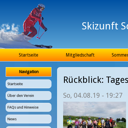
Ju
Skizunft 
Hauptmenü
Startseite
Mitgliedschaft
Somme
Navigation
Rückblick: Tage
Startseite
So, 04.08.19 - 19:27
Über den Verein
FAQs und Hinweise
News