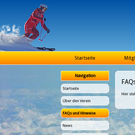
Hauptmenü
Startseite
Mitgl
Navigation
FAQs
Startseite
Hier st
Über den Verein
FAQs und Hinweise
News