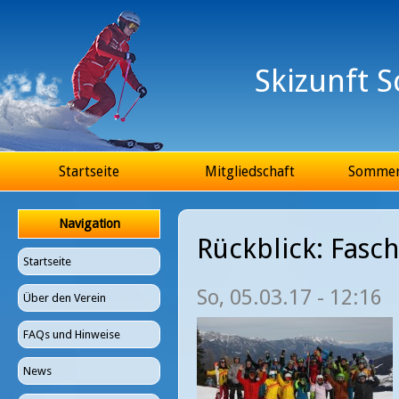
Ju
Skizunft 
Hauptmenü
Startseite
Mitgliedschaft
Somme
Navigation
Rückblick: Fasch
Startseite
So, 05.03.17 - 12:16
Über den Verein
FAQs und Hinweise
News