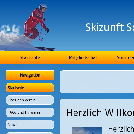
Ju
Skizunft 
Hauptmenü
Startseite
Mitgliedschaft
Somme
Navigation
Startseite
Über den Verein
Herzlich Will
FAQs und Hinweise
News
Herzlic