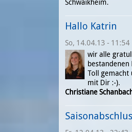
Schwaikheim.
Hallo Katrin
So, 14.04.13 - 11:54
wir alle gratu
bestandenen 
Toll gemacht 
mit Dir :-).
Christiane Schanbac
Saisonabschlus