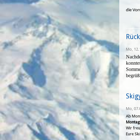
die Vor
Rück
Mo, 12.
Nachde
konnte
Sommer
begrüß
Skig
Mo, 07.
Ab Mont
Montags
Wir fre
Eure Sk