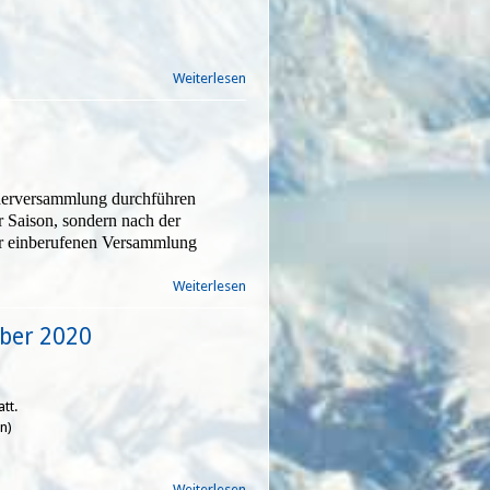
Weiterlesen
über Eine
etwas
andere
Wintersaison
...
ederversammlung durchführen
r Saison, sondern nach der
ur einberufenen Versammlung
Weiterlesen
über Rückblick:
Mitgliederversammlung
vom 25.09.2020
mber 2020
tt.
n)
Weiterlesen
über