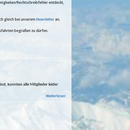
igkeiten/Rechtschreibfehler entdeckt,
uch gleich bei unserem
Newsletter
an.
usfahrten begrüßen zu dürfen.
d, konnten alle Mitglieder leider
Weiterlesen
über
Gutschein
für
Mitglieder
in der
Saison
2021/22