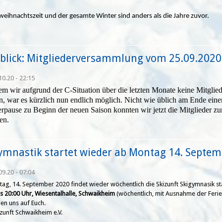
weihnachtszeit und der gesamte Winter sind anders als die Jahre zuvor.
blick: Mitgliederversammlung vom 25.09.2020
10.20 - 22:15
m wir aufgrund der C-Situation über die letzten Monate keine Mitgli
n, war es kürzlich nun endlich möglich. Nicht wie üblich am Ende eine
pause zu Beginn der neuen Saison konnten wir jetzt die Mitglieder z
en.
ymnastik startet wieder ab Montag 14. Septe
09.20 - 07:04
ag, 14. September 2020 findet wieder wöchentlich die Skizunft Skigymnasik sta
 20:00 Uhr, Wiesentalhalle, Schwaikheim
(wöchentlich, mit Ausnahme der Ferie
uen uns auf Euch.
izunft Schwaikheim e.V.