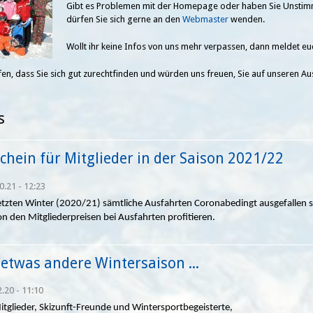
Gibt es Problemen mit der Homepage oder haben Sie Unstimm
dürfen Sie sich gerne an den
Webmaster
wenden.
Wollt ihr keine Infos von uns mehr verpassen, dann meldet e
fen, dass Sie sich gut zurechtfinden und würden uns freuen, Sie auf unseren A
s
chein für Mitglieder in der Saison 2021/22
0.21 - 12:23
etzten Winter (2020/21) sämtliche Ausfahrten Coronabedingt ausgefallen sin
on den Mitgliederpreisen bei Ausfahrten profitieren.
 etwas andere Wintersaison ...
2.20 - 11:10
itglieder, Skizunft-Freunde und Wintersportbegeisterte,