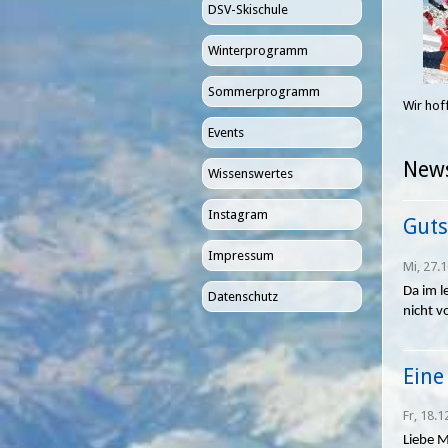
DSV-Skischule
Winterprogramm
Sommerprogramm
Wir hof
Events
New
Wissenswertes
Instagram
Guts
Impressum
Mi, 27.1
Da im l
Datenschutz
nicht v
Eine
Fr, 18.1
Liebe M